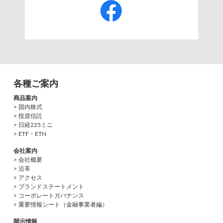
各種ご案内
商品案内
> 国内株式
> 投資信託
> 日経225ミニ
> ETF・ETN
会社案内
> 会社概要
> 沿革
> アクセス
> ブランドステートメント
> コーポレートガバナンス
> 重要情報シート（金融事業者編）
開示情報