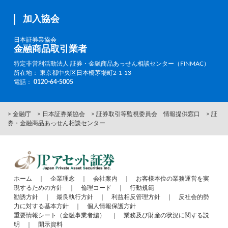
加入協会
日本証券業協会
金融商品取引業者
特定非営利活動法人 証券・金融商品あっせん相談センター（FINMAC）
所在地： 東京都中央区日本橋茅場町2-1-13
電話：
0120-64-5005
> 金融庁
> 日本証券業協会
> 証券取引等監視委員会 情報提供窓口
> 証
券・金融商品あっせん相談センター
ホーム
｜
企業理念
｜
会社案内
｜
お客様本位の業務運営を実
現するための方針
｜
倫理コード
｜
行動規範
勧誘方針
｜
最良執行方針
｜
利益相反管理方針
｜
反社会的勢
力に対する基本方針
｜
個人情報保護方針
重要情報シート（金融事業者編）
｜
業務及び財産の状況に関する説
明
｜
開示資料