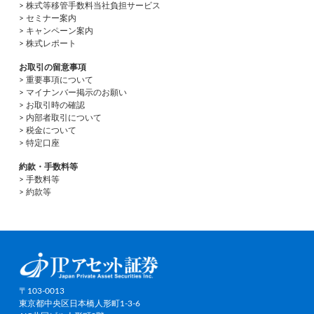
> 株式等移管手数料当社負担サービス
> セミナー案内
> キャンペーン案内
> 株式レポート
お取引の留意事項
> 重要事項について
> マイナンバー掲示のお願い
> お取引時の確認
> 内部者取引について
> 税金について
> 特定口座
約款・手数料等
> 手数料等
> 約款等
〒103-0013
東京都中央区日本橋人形町1-3-6