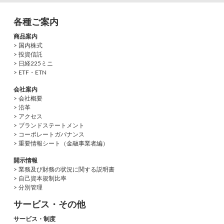
各種ご案内
商品案内
> 国内株式
> 投資信託
> 日経225ミニ
> ETF・ETN
会社案内
> 会社概要
> 沿革
> アクセス
> ブランドステートメント
> コーポレートガバナンス
> 重要情報シート（金融事業者編）
開示情報
> 業務及び財務の状況に関する説明書
> 自己資本規制比率
> 分別管理
サービス・その他
サービス・制度