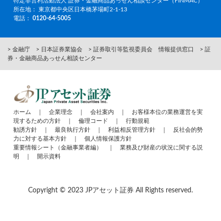
特定非営利活動法人 証券・金融商品あっせん相談センター（FINMAC）
所在地： 東京都中央区日本橋茅場町2-1-13
電話：
0120-64-5005
> 金融庁
> 日本証券業協会
> 証券取引等監視委員会 情報提供窓口
> 証
券・金融商品あっせん相談センター
ホーム
｜
企業理念
｜
会社案内
｜
お客様本位の業務運営を実
現するための方針
｜
倫理コード
｜
行動規範
勧誘方針
｜
最良執行方針
｜
利益相反管理方針
｜
反社会的勢
力に対する基本方針
｜
個人情報保護方針
重要情報シート（金融事業者編）
｜
業務及び財産の状況に関する説
明
｜
開示資料
Copyright © 2023 JPアセット証券 All Rights reserved.