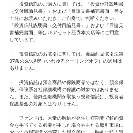
・ 投資信託のご購入に際しては、「投資信託説明書
（交付目論見書）」および「目論見書補完書面」等を
十分にお読みいただき、ご自身でご判断ください。
「投資信託説明書（交付目論見書）」および「目論見
書補完書面」等はJPアセット証券本支店等にご用意
しています。
・ 投資信託のお取引に関しては、金融商品取引法第
37条の6の規定（いわゆるクーリングオフ）の適用は
ありません。
・ 投資信託は預金商品や保険商品ではなく、預金保
険、保険系各社保護機構の保護の対象ではありませ
ん。また、登録金融機関が取扱う投資信託は、投資者
保護基金の対象とはなりません。
・ ファンドは、大量の解約が発生し短期間で解約資
金を手当てする必要が生じた場合や主たる取引市場に
おいて市場環境が急変した場合等に、一時的に組入資