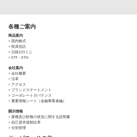
各種ご案内
商品案内
> 国内株式
> 投資信託
> 日経225ミニ
> ETF・ETN
会社案内
> 会社概要
> 沿革
> アクセス
> ブランドステートメント
> コーポレートガバナンス
> 重要情報シート（金融事業者編）
開示情報
> 業務及び財務の状況に関する説明書
> 自己資本規制比率
> 分別管理