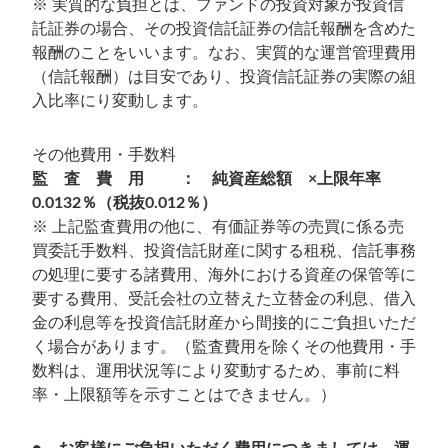
※ 実質的な負担とは、ファンドの投資対象が投資信
託証券の場合、その投資信託証券の信託報酬を含めた
報酬のことをいいます。なお、実質的な運営管理費用
（信託報酬）は目安であり、投資信託証券の実際の組
入比率にり変動します。
その他費用・手数料
監 査 費 用 ： 純資産総額 ×上限年率
0.0132％（税抜0.012％）
※ 上記監査費用の他に、有価証券等の売買に係る売
買委託手数料、投資信託財産に関する租税、信託事務
の処理に要する諸費用、海外における資産の保管等に
要する費用、受託会社の立替えた立替金の利息、借入
金の利息等を投資信託財産から間接的にご負担いただ
く場合があります。（監査費用を除くその他費用・手
数料は、運用状況等により変動するため、事前に料
率・上限額等を示すことはできません。）