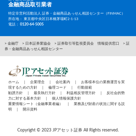
金融商品取引業者
特定非営利活動法人 証券・金融商品あっせん相談センター（FINMAC）
所在地： 東京都中央区日本橋茅場町2-1-13
電話：
0120-64-5005
> 金融庁
> 日本証券業協会
> 証券取引等監視委員会 情報提供窓口
> 証
券・金融商品あっせん相談センター
ホーム
｜
企業理念
｜
会社案内
｜
お客様本位の業務運営を実
現するための方針
｜
倫理コード
｜
行動規範
勧誘方針
｜
最良執行方針
｜
利益相反管理方針
｜
反社会的勢
力に対する基本方針
｜
個人情報保護方針
重要情報シート（金融事業者編）
｜
業務及び財産の状況に関する説
明
｜
開示資料
Copyright © 2023 JPアセット証券 All Rights reserved.