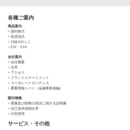
各種ご案内
商品案内
> 国内株式
> 投資信託
> 日経225ミニ
> ETF・ETN
会社案内
> 会社概要
> 沿革
> アクセス
> ブランドステートメント
> コーポレートガバナンス
> 重要情報シート（金融事業者編）
開示情報
> 業務及び財務の状況に関する説明書
> 自己資本規制比率
> 分別管理
サービス・その他