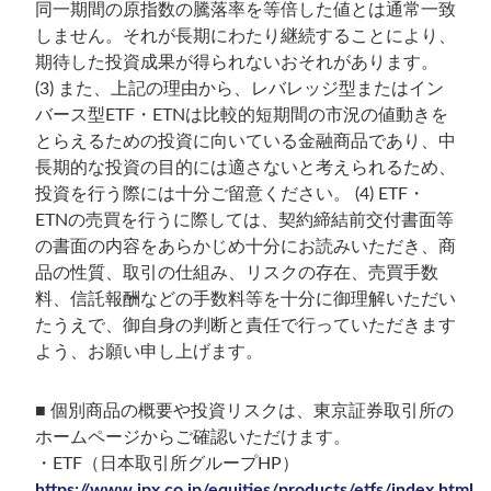
同一期間の原指数の騰落率を等倍した値とは通常一致
しません。それが長期にわたり継続することにより、
期待した投資成果が得られないおそれがあります。
(3) また、上記の理由から、レバレッジ型またはイン
バース型ETF・ETNは比較的短期間の市況の値動きを
とらえるための投資に向いている金融商品であり、中
長期的な投資の目的には適さないと考えられるため、
投資を行う際には十分ご留意ください。 (4) ETF・
ETNの売買を行うに際しては、契約締結前交付書面等
の書面の内容をあらかじめ十分にお読みいただき、商
品の性質、取引の仕組み、リスクの存在、売買手数
料、信託報酬などの手数料等を十分に御理解いただい
たうえで、御自身の判断と責任で行っていただきます
よう、お願い申し上げます。
■ 個別商品の概要や投資リスクは、東京証券取引所の
ホームページからご確認いただけます。
・ETF（日本取引所グループHP）
https://www.jpx.co.jp/equities/products/etfs/index.html