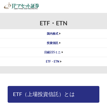
JPアセット証券
>
取扱商品
>
ETF・ETN
ETF・ETN
国内株式
投資信託
日経225ミニ
ETF・ETN
ETF（上場投資信託）とは