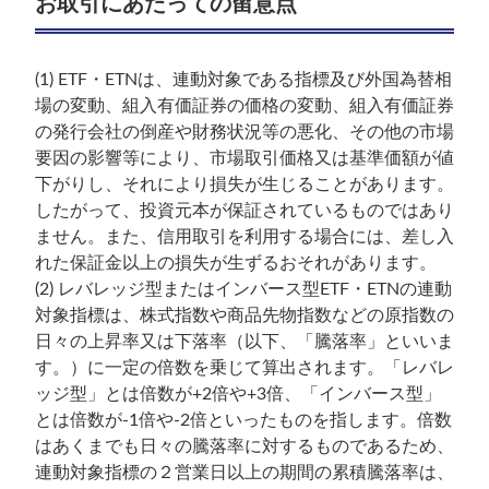
お取引にあたっての留意点
(1) ETF・ETNは、連動対象である指標及び外国為替相
場の変動、組入有価証券の価格の変動、組入有価証券
の発行会社の倒産や財務状況等の悪化、その他の市場
要因の影響等により、市場取引価格又は基準価額が値
下がりし、それにより損失が生じることがあります。
したがって、投資元本が保証されているものではあり
ません。また、信用取引を利用する場合には、差し入
れた保証金以上の損失が生ずるおそれがあります。
(2) レバレッジ型またはインバース型ETF・ETNの連動
対象指標は、株式指数や商品先物指数などの原指数の
日々の上昇率又は下落率（以下、「騰落率」といいま
す。）に一定の倍数を乗じて算出されます。「レバレ
ッジ型」とは倍数が+2倍や+3倍、「インバース型」
とは倍数が-1倍や-2倍といったものを指します。倍数
はあくまでも日々の騰落率に対するものであるため、
連動対象指標の２営業日以上の期間の累積騰落率は、