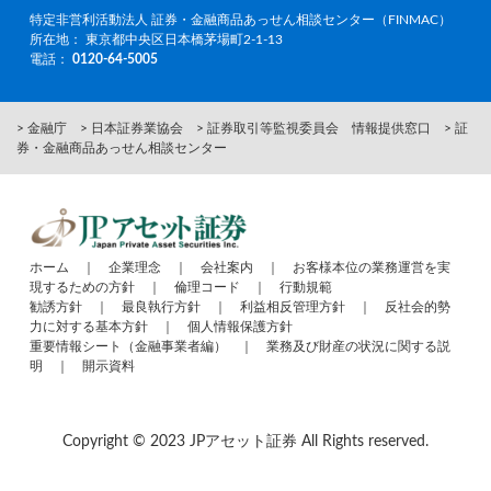
特定非営利活動法人 証券・金融商品あっせん相談センター（FINMAC）
所在地： 東京都中央区日本橋茅場町2-1-13
電話：
0120-64-5005
> 金融庁
> 日本証券業協会
> 証券取引等監視委員会 情報提供窓口
> 証
券・金融商品あっせん相談センター
ホーム
｜
企業理念
｜
会社案内
｜
お客様本位の業務運営を実
現するための方針
｜
倫理コード
｜
行動規範
勧誘方針
｜
最良執行方針
｜
利益相反管理方針
｜
反社会的勢
力に対する基本方針
｜
個人情報保護方針
重要情報シート（金融事業者編）
｜
業務及び財産の状況に関する説
明
｜
開示資料
Copyright © 2023 JPアセット証券 All Rights reserved.