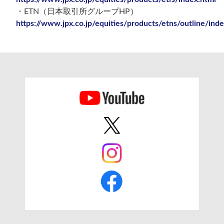
・ETN（日本取引所グループHP）
https://www.jpx.co.jp/equities/products/etns/outline/ind