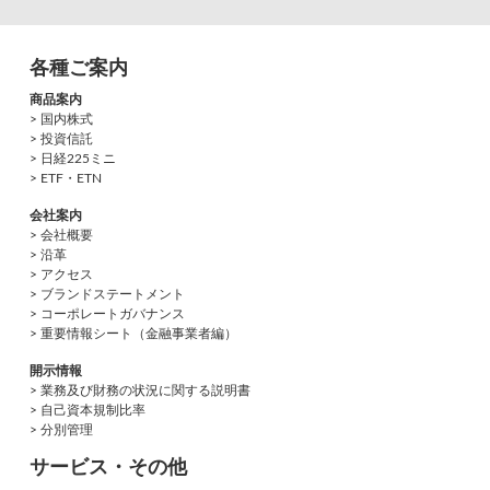
各種ご案内
商品案内
> 国内株式
> 投資信託
> 日経225ミニ
> ETF・ETN
会社案内
> 会社概要
> 沿革
> アクセス
> ブランドステートメント
> コーポレートガバナンス
> 重要情報シート（金融事業者編）
開示情報
> 業務及び財務の状況に関する説明書
> 自己資本規制比率
> 分別管理
サービス・その他