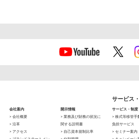
サービス
会社案内
開示情報
サービス・制度
> 会社概要
> 業務及び財務の状況に
> 株式等移管手
> 沿革
関する説明書
負担サービス
> アクセス
> 自己資本規制比率
> セミナー案内
> ブランドステートメン
> 分別管理
> キャンペーン