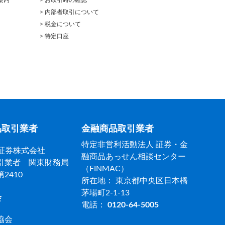
> 内部者取引について
> 税金について
> 特定口座
品取引業者
金融商品取引業者
特定非営利活動法人 証券・金
ト証券株式会社
融商品あっせん相談センター
引業者 関東財務局
（FINMAC）
2410
所在地： 東京都中央区日本橋
茅場町2-1-13
会
電話：
0120-64-5005
協会