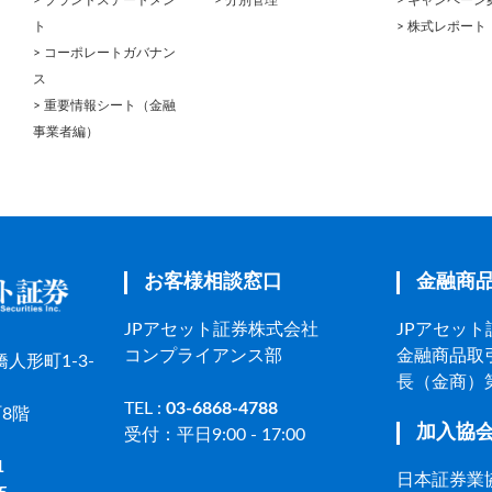
ト
> 株式レポート
> コーポレートガバナン
ス
> 重要情報シート（金融
事業者編）
お客様相談窓口
金融商
JPアセット証券株式会社
JPアセッ
コンプライアンス部
金融商品取
人形町1-3-
長（金商）第
TEL :
03-6868-4788
8階
加入協
受付：平日9:00 - 17:00
1
日本証券業