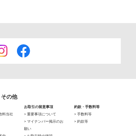
・その他
お取引の留意事項
約款・手数料等
数料当社
> 重要事項について
> 手数料等
> マイナンバー掲示のお
> 約款等
願い
案内
> お取引時の確認