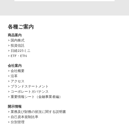
各種ご案内
商品案内
> 国内株式
> 投資信託
> 日経225ミニ
> ETF・ETN
会社案内
> 会社概要
> 沿革
> アクセス
> ブランドステートメント
> コーポレートガバナンス
> 重要情報シート（金融事業者編）
開示情報
> 業務及び財務の状況に関する説明書
> 自己資本規制比率
> 分別管理