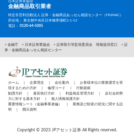
日本証券業協会
金融商品取引業者
特定非営利活動法人 証券・金融商品あっせん相談センター（FINMAC）
所在地： 東京都中央区日本橋茅場町2-1-13
電話：
0120-64-5005
> 金融庁
> 日本証券業協会
> 証券取引等監視委員会 情報提供窓口
> 証
券・金融商品あっせん相談センター
ホーム
｜
企業理念
｜
会社案内
｜
お客様本位の業務運営を実
現するための方針
｜
倫理コード
｜
行動規範
勧誘方針
｜
最良執行方針
｜
利益相反管理方針
｜
反社会的勢
力に対する基本方針
｜
個人情報保護方針
重要情報シート（金融事業者編）
｜
業務及び財産の状況に関する説
明
｜
開示資料
Copyright © 2023 JPアセット証券 All Rights reserved.