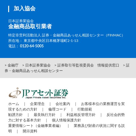
加入協会
日本証券業協会
金融商品取引業者
特定非営利活動法人 証券・金融商品あっせん相談センター（FINMAC）
所在地： 東京都中央区日本橋茅場町2-1-13
電話：
0120-64-5005
> 金融庁
> 日本証券業協会
> 証券取引等監視委員会 情報提供窓口
> 証
券・金融商品あっせん相談センター
ホーム
｜
企業理念
｜
会社案内
｜
お客様本位の業務運営を実
現するための方針
｜
倫理コード
｜
行動規範
勧誘方針
｜
最良執行方針
｜
利益相反管理方針
｜
反社会的勢
力に対する基本方針
｜
個人情報保護方針
重要情報シート（金融事業者編）
｜
業務及び財産の状況に関する説
明
｜
開示資料