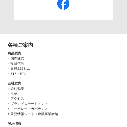
各種ご案内
商品案内
> 国内株式
> 投資信託
> 日経225ミニ
> ETF・ETN
会社案内
> 会社概要
> 沿革
> アクセス
> ブランドステートメント
> コーポレートガバナンス
> 重要情報シート（金融事業者編）
開示情報